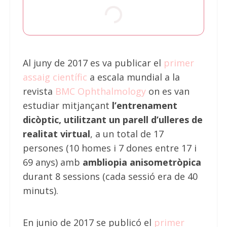
Al juny de 2017 es va publicar el
primer
assaig científic
a escala mundial a la
revista
BMC Ophthalmology
on es van
estudiar mitjançant
l’entrenament
dicòptic, utilitzant un parell d’ulleres de
realitat virtual
, a un total de 17
persones (10 homes i 7 dones entre 17 i
69 anys) amb
ambliopia anisometròpica
durant 8 sessions (cada sessió era de 40
minuts).
En junio de 2017 se publicó el
primer