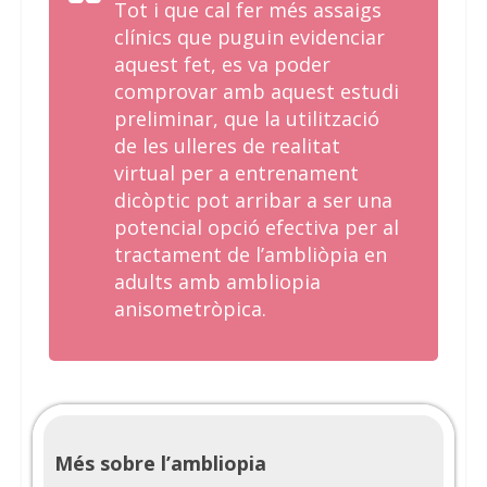
Tot i que cal fer més assaigs
clínics que puguin evidenciar
aquest fet, es va poder
comprovar amb aquest estudi
preliminar, que la utilització
de les ulleres de realitat
virtual per a entrenament
dicòptic pot arribar a ser una
potencial opció efectiva per al
tractament de l’ambliòpia en
adults amb ambliopia
anisometròpica.
Més sobre l’ambliopia