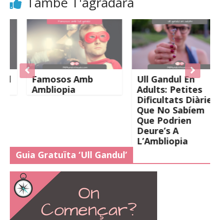
També T'agradarà
Famosos Amb
Ull Gandul En
Ambliopia
Adults: Petites
Dificultats Diàries
Que No Sabíem
Que Podrien
Deure’s A
L’Ambliopia
Guia Gratuïta ‘Ull Gandul’