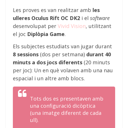
Les proves es van realitzar amb
les
ulleres Oculus Rift OC DK2
i el
software
desenvolupat per
Vivid Vision
, utilitzant
el joc
Diplòpia Game
.
Els subjectes estudiats van jugar durant
8 sessions
(dos per setmana)
durant 40
minuts a dos jocs diferents
(20 minuts
per joc): Un en què volaven amb una nau
espacial i un altre amb blocs.
Tots dos es presentaven amb
una configuració dicòptica
(una imatge diferent de cada
ull).