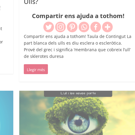
Ulls?
!
Compartir ens ajuda a tothom!
t
Compartir ens ajuda a tothom! Taula de Contingut La
or
part blanca dels ulls es diu esclera o escleròtica.
Prové del grec i significa ‘membrana que cobreix l’ull‘
de sklerotes duresa
Llegir més