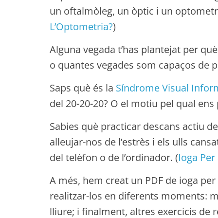
un oftalmòleg, un òptic i un optometri
L’Optometria?
)
Alguna vegada t’has plantejat per què 
o quantes vegades som capaços de pe
Saps què és la
Síndrome Visual Infor
del 20-20-20? O el motiu pel qual ens p
Sabies què practicar descans actiu dels
alleujar-nos de l’estrès i els ulls cans
del telèfon o de l’ordinador. (
Ioga Per 
A més, hem creat un PDF de ioga per a
realitzar-los en diferents moments: me
lliure; i finalment, altres exercicis 