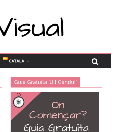
CATALÀ
Guia Gratuïta ‘Ull Gandul’
i