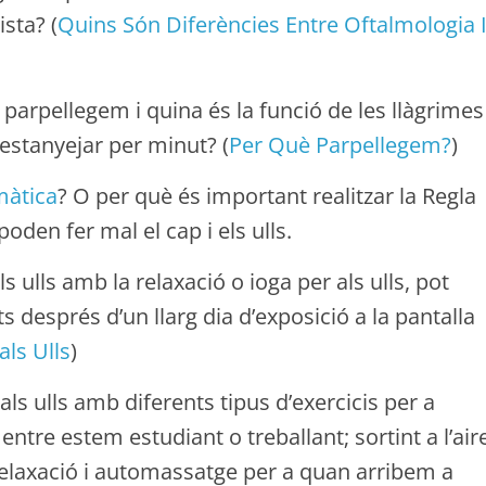
sta? (
Quins Són Diferències Entre Oftalmologia 
parpellegem i quina és la funció de les llàgrimes
stanyejar per minut? (
Per Què Parpellegem?
)
màtica
? O per què és important realitzar la Regla
oden fer mal el cap i els ulls.
 ulls amb la relaxació o ioga per als ulls, pot
ats després d’un llarg dia d’exposició a la pantalla
als Ulls
)
ls ulls amb diferents tipus d’exercicis per a
ntre estem estudiant o treballant; sortint a l’air
de relaxació i automassatge per a quan arribem a