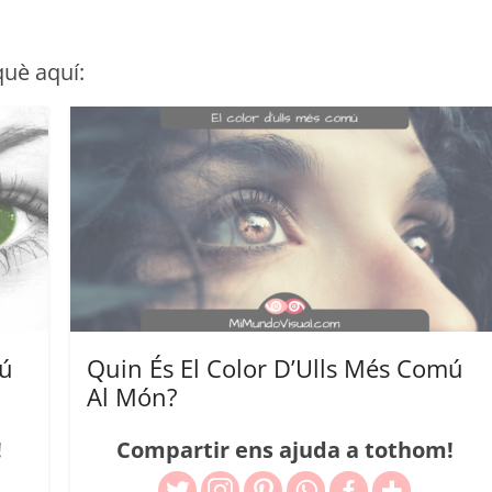
què aquí:
mú
Quin És El Color D’Ulls Més Comú
Al Món?
!
Compartir ens ajuda a tothom!