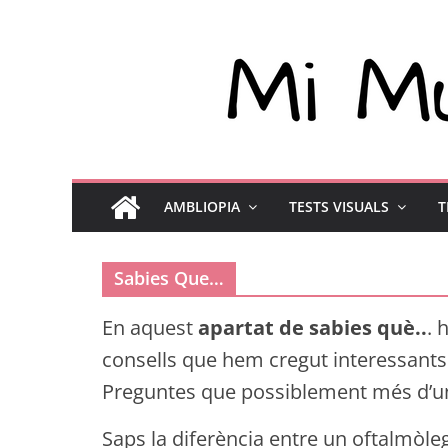
AMBLIOPIA
TESTS VISUALS
T
Sabies Que…
En aquest
apartat de sabies què..
. 
consells que hem cregut interessants p
Preguntes que possiblement més d’u
Saps la diferència entre un oftalmòleg