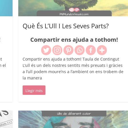
Què És L’Ull I Les Seves Parts?
!
Compartir ens ajuda a tothom!
t
Compartir ens ajuda a tothom! Taula de Contingut
m el
L’ull és un dels nostres sentits més preuats i gràcies
a l’ull podem moure’ns a l’ambient on ens trobem de
la manera
Llegir més