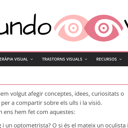
ERÀPIA VISUAL
TRASTORNS VISUALS
RECURSOS
hem volgut afegir conceptes, idees, curiositats o
er a compartir sobre els ulls i la visió.
n ens hem fet com aquestes:
 i un optometrista? O si és el mateix un oculista 