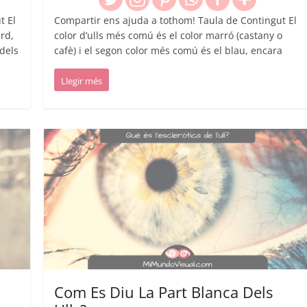
t El
Compartir ens ajuda a tothom! Taula de Contingut El
erd,
color d’ulls més comú és el color marró (castany o
dels
cafè) i el segon color més comú és el blau, encara
Llegir més
Com Es Diu La Part Blanca Dels