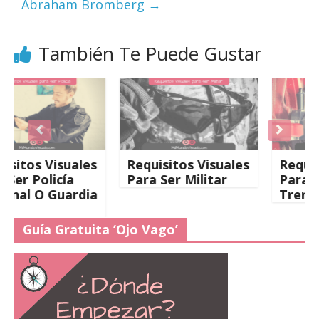
Abraham Bromberg
→
También Te Puede Gustar
s Visuales
Requisitos Visuales
Requisitos 
Policía
Para Ser Militar
Para Condu
O Guardia
Tren
Guía Gratuita ‘Ojo Vago’