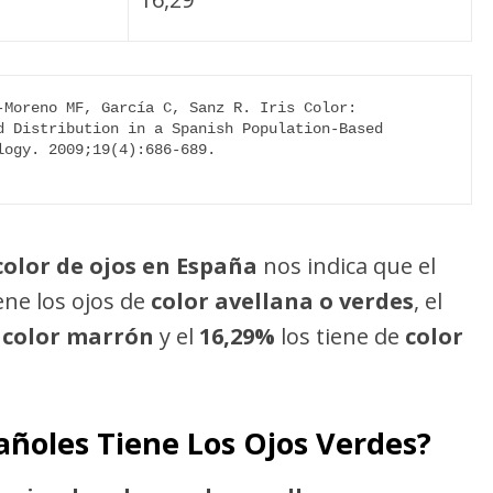
-Moreno MF, García C, Sanz R. Iris Color: 
d Distribution in a Spanish Population-Based 
ogy. 2009;19(4):686-689. 
color de ojos en España
nos indica que el
ene los ojos de
color avellana o verdes
, el
e
color marrón
y el
16,29%
los tiene de
color
añoles Tiene Los Ojos Verdes?