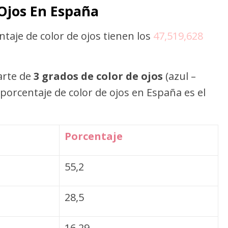
Ojos En España
aje de color de ojos tienen los
47,519,628
arte de
3 grados de color de ojos
(azul –
l porcentaje de color de ojos en España es el
Porcentaje
55,2
28,5
16,29