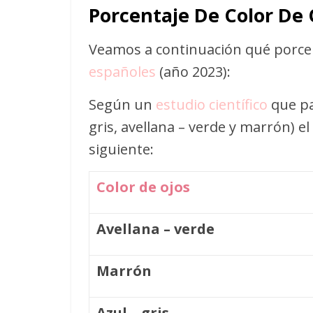
Porcentaje De Color De 
Veamos a continuación qué porcent
españoles
(año 2023):
Según un
estudio científico
que p
gris, avellana – verde y marrón) e
siguiente:
Color de ojos
Avellana – verde
Marrón
Azul – gris