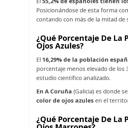
El
55,2% de españoles tienen los
Posicionándose de esta forma com
contando con más de la mitad de 
¿Qué Porcentaje De La P
Ojos Azules?
El
16,29% de la población españo
porcentaje menos elevado de los 3
estudio científico analizado.
En A Coruña
(Galicia) es donde s
color de ojos azules
en el territo
¿Qué Porcentaje De La P
Ojos Marrones?