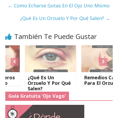
←
Como Echarse Gotas En El Ojo Uno Mismo
¿Qué Es Un Orzuelo Y Por Qué Salen?
→
También Te Puede Gustar
os
¿Qué Es Un
Remedios Caseros
Orzuelo Y Por Qué
Para El Orzuelo
Salen?
Guía Gratuita ‘Ojo Vago’