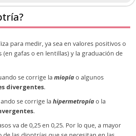
tría?
liza para medir, ya sea en valores positivos o
s (en gafas o en lentillas) y la graduación de
ando se corrige la
miopía
o algunos
es divergentes
.
ando se corrige la
hipermetropía
o la
nvergentes
.
sos va de 0,25 en 0,25. Por lo que, a mayor
de las dioptrías que se necesitan en las