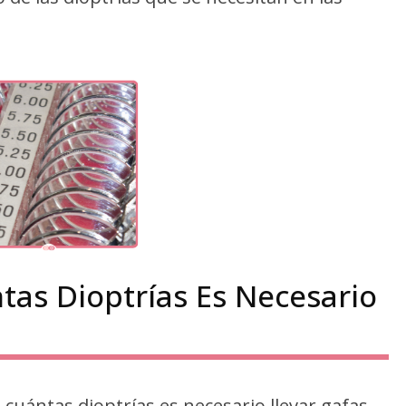
tas Dioptrías Es Necesario
cuántas dioptrías es necesario llevar gafas,