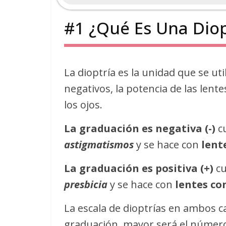
#1 ¿Qué Es Una Diop
La dioptría es la unidad que se uti
negativos, la potencia de las lente
los ojos.
La graduación es negativa (-)
cu
astigmatismos
y se hace con
lent
La graduación es positiva (+)
cu
presbicia
y se hace con
lentes co
La escala de dioptrías en ambos ca
graduación, mayor será el número 