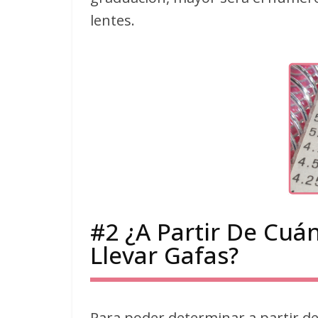
lentes.
#2 ¿A Partir De Cuán
Llevar Gafas?
Para poder determinar a partir de 