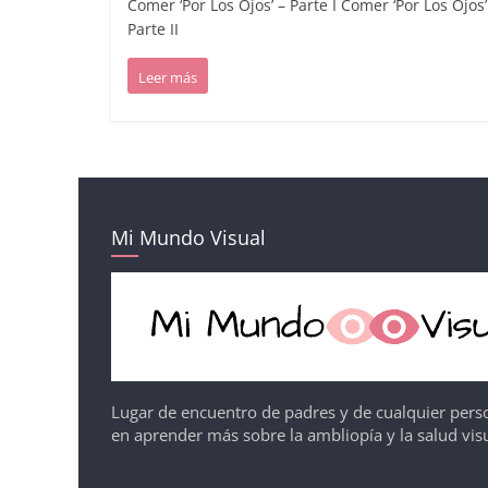
Comer ‘Por Los Ojos’ – Parte I Comer ‘Por Los Ojos’
Parte II
Leer más
Mi Mundo Visual
Lugar de encuentro de padres y de cualquier pers
en aprender más sobre la ambliopía y la salud visu