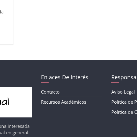
ia
Enlaces De Interés
Responsab
Contacto
Aviso Legal
Recursos Académicos
Política de 
Política de 
ona interesada
al en general.