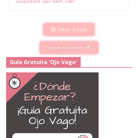
visiontest.aav-tech.com/
Volver al inicio
Seguir con el test
Guía Gratuita ‘Ojo Vago’