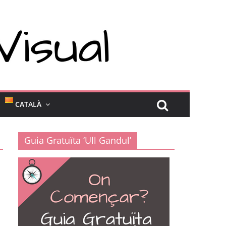
CATALÀ
Guia Gratuïta ‘Ull Gandul’