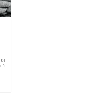
!
t
s De
ció